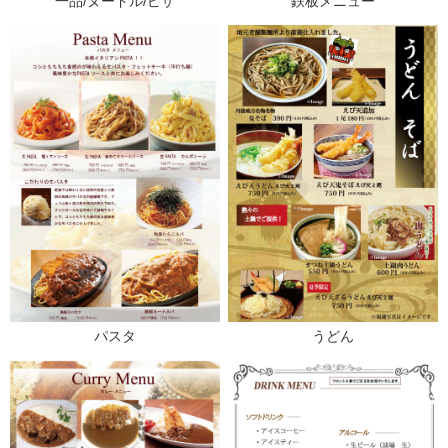
一品/ヌードル/ピザ
鉄板メニュー
パスタ
うどん